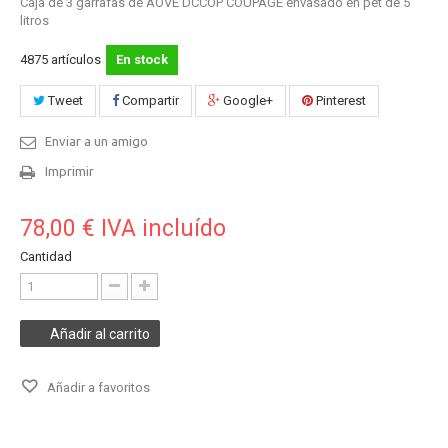
Caja de 3 garrafas de AOVE DCCOP COUPAGE envasado en pet de 5
litros
4875
artículos
En stock
Tweet
Compartir
Google+
Pinterest
Enviar a un amigo
Imprimir
78,00 €
IVA incluído
Cantidad
Añadir al carrito
Añadir a favoritos